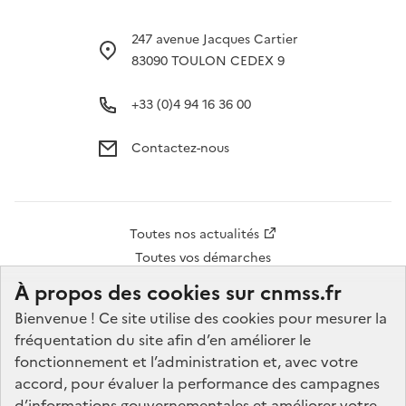
247 avenue Jacques Cartier
83090 TOULON CEDEX 9
+33 (0)4 94 16 36 00
Contactez-nous
Accès
Toutes nos actualités
rapide
Toutes vos démarches
pied
À propos des cookies sur cnmss.fr
de
Bienvenue ! Ce site utilise des cookies pour mesurer la
Réseaux
fréquentation du site afin d’en améliorer le
page
sociaux
fonctionnement et l’administration et, avec votre
accord, pour évaluer la performance des campagnes
d’informations gouvernementales et améliorer votre
Accessibilité
Données personnelles
Mentions légales
Plan