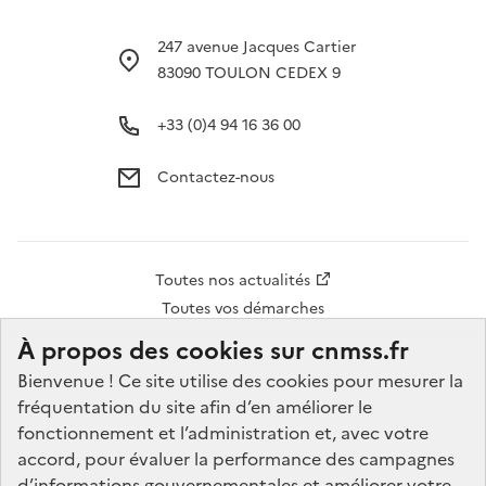
247 avenue Jacques Cartier
83090 TOULON CEDEX 9
+33 (0)4 94 16 36 00
Contactez-nous
Accès
Toutes nos actualités
rapide
Toutes vos démarches
pied
À propos des cookies sur cnmss.fr
de
Bienvenue ! Ce site utilise des cookies pour mesurer la
Réseaux
fréquentation du site afin d’en améliorer le
page
sociaux
fonctionnement et l’administration et, avec votre
accord, pour évaluer la performance des campagnes
d’informations gouvernementales et améliorer votre
Accessibilité
Données personnelles
Mentions légales
Plan