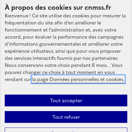
pied
À propos des cookies sur cnmss.fr
de
Bienvenue ! Ce site utilise des cookies pour mesurer la
Réseaux
page
fréquentation du site afin d’en améliorer le
sociaux
fonctionnement et l’administration et, avec votre
accord, pour évaluer la performance des campagnes
Accessibilité
Données personnelles
Mentions légales
Plan
d’informations gouvernementales et améliorer votre
expérience utilisateur, ainsi que pour vous proposer
du site
Gestion des cookies
des services interactifs fournis par nos partenaires.
Nous conservons votre choix pendant 6 mois. . Vous
pouvez changer ce choix à tout moment en vous
rendant sur
la page Données personnelles et cookies.
Le traitement de vos données s’effectue
conformément au Règlement européen général sur la
protection des données (RGPD) (règlement
Tout accepter
n°679/2016) et à la loi dite « Informatique et Libertés »
du 6 janvier 1978 modifiée, ainsi qu’aux référentiels
édictés par la Commission nationale de l’informatique
Tout refuser
et des libertés (Cnil).