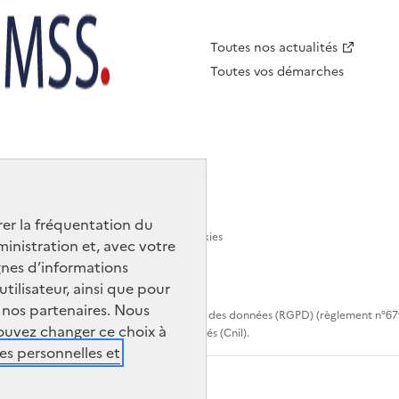
Accès
Toutes nos actualités
rapide
Toutes vos démarches
pied
de
page
rer la fréquentation du
s
Plan du site
Gestion des cookies
ministration et, avec votre
nes d’informations
ilisateur, ainsi que pour
r nos partenaires. Nous
t européen général sur la protection des données (RGPD) (règlement n°679/201
ouvez changer ce choix à
nationale de l’informatique et des libertés (Cnil).
s personnelles et