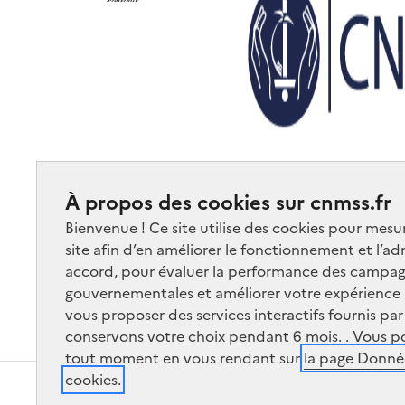
À propos des cookies sur cnmss.fr
Bienvenue ! Ce site utilise des cookies pour mesu
Accessibilité
Données personnelles
Mentions légale
site afin d’en améliorer le fonctionnement et l’ad
accord, pour évaluer la performance des campag
gouvernementales et améliorer votre expérience ut
vous proposer des services interactifs fournis pa
Le traitement de vos données s’effectue conformément au Règlemen
conservons votre choix pendant 6 mois. . Vous p
1978 modifiée, ainsi qu’aux référentiels édictés par la Commission 
tout moment en vous rendant sur
la page Donnée
cookies.