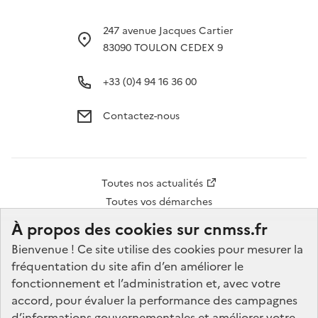
247 avenue Jacques Cartier
83090 TOULON CEDEX 9
+33 (0)4 94 16 36 00
Contactez-nous
Accès
Toutes nos actualités
rapide
Toutes vos démarches
pied
À propos des cookies sur cnmss.fr
de
Bienvenue ! Ce site utilise des cookies pour mesurer la
Réseaux
fréquentation du site afin d’en améliorer le
page
sociaux
fonctionnement et l’administration et, avec votre
accord, pour évaluer la performance des campagnes
d’informations gouvernementales et améliorer votre
Accessibilité
Données personnelles
Mentions légales
Plan