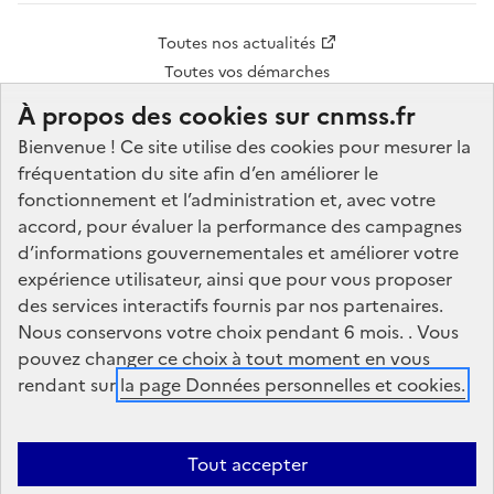
Accès
Toutes nos actualités
rapide
Toutes vos démarches
pied
À propos des cookies sur cnmss.fr
de
Bienvenue ! Ce site utilise des cookies pour mesurer la
Réseaux
page
fréquentation du site afin d’en améliorer le
sociaux
fonctionnement et l’administration et, avec votre
accord, pour évaluer la performance des campagnes
Accessibilité
Données personnelles
Mentions légales
Plan
d’informations gouvernementales et améliorer votre
expérience utilisateur, ainsi que pour vous proposer
du site
Gestion des cookies
des services interactifs fournis par nos partenaires.
Nous conservons votre choix pendant 6 mois. . Vous
pouvez changer ce choix à tout moment en vous
rendant sur
la page Données personnelles et cookies.
Le traitement de vos données s’effectue
conformément au Règlement européen général sur la
protection des données (RGPD) (règlement
Tout accepter
n°679/2016) et à la loi dite « Informatique et Libertés »